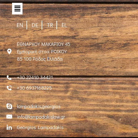
EN
DE
TR
EL
ΕΘΝΑΡΧΟΥ ΜΑΚΑΡΙΟΥ 45
Εμπορική στοά ΡΟΙΚΟΥ
85 100 Ρόδος Ελλάδα
+30 22410 34421
+30 6937168225
lampadakis,georgios
info@lampadakislaw.gr
Georgios Lampadakis