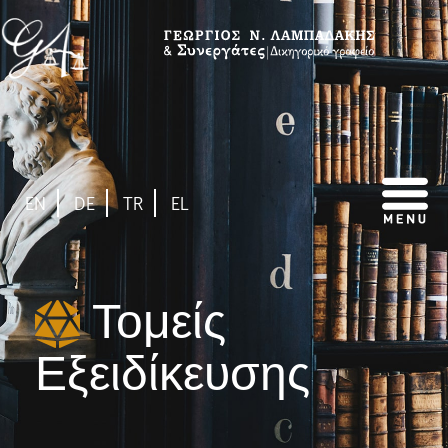
EN
DE
TR
EL
Τομείς
Εξειδίκευσης