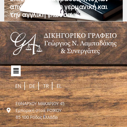
από/ και προς τη γερμανική και
την αγγλική γλώσσα
EN
DE
TR
EL
ΕΘΝΑΡΧΟΥ ΜΑΚΑΡΙΟΥ 45
Εμπορική στοά ΡΟΙΚΟΥ
85 100 Ρόδος Ελλάδα