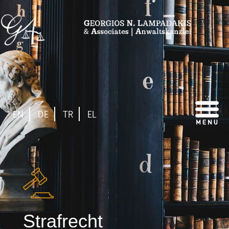
EN
DE
TR
EL
Strafrecht