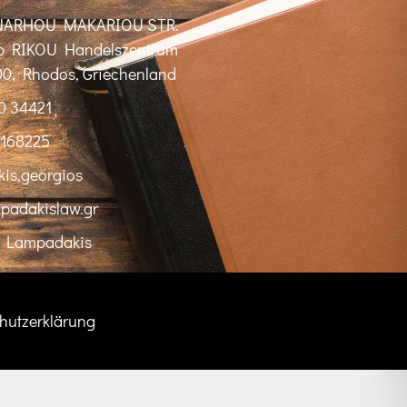
NARHOU MAKARIOU STR.
lb RIKOU Handelszentrum
00, Rhodos, Griechenland
0 34421
7168225
is,georgios
padakislaw.gr
s Lampadakis
hutzerklärung