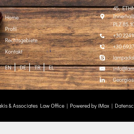
45, ETH
Innerha
Home
PLZ 85 1
Profil
+30 2241
Rechtsgebiete
+30 693
Kontakt
lampadak
EN
DE
TR
EL
info@lam
Georgio
is & Associates Law Office | Powered by iMax | Datensc