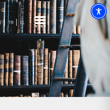
E
TR
EL